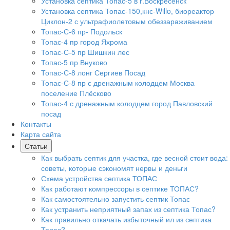
Установка септика Топас-5 в г.Воскресенск
Установка септика Топас-150,кнс-Willo, биореактор
Циклон-2 с ультрафиолетовым обеззараживанием
Топас-С-6 пр- Подольск
Топас-4 пр город Яхрома
Топас-С-5 пр Шишкин лес
Топас-5 пр Внуково
Топас-С-8 лонг Сергиев Посад
Топас-С-8 пр с дренажным колодцем Москва
поселение Плёсково
Топас-4 с дренажным колодцем город Павловский
посад
Контакты
Карта сайта
Статьи
Как выбрать септик для участка, где весной стоит вода:
советы, которые сэкономят нервы и деньги
Схема устройства септика ТОПАС
Как работают компрессоры в септике ТОПАС?
Как самостоятельно запустить септик Топас
Как устранить неприятный запах из септика Топас?
Как правильно откачать избыточный ил из септика
Топас?