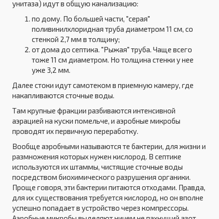
унитаза) идут в общую канализацию:
по дому. По большей части, "серая"
поливинилхлоридная труба диаметром 11 см, со
стенкой 2,7 мм в толщину;
от дома до септика. "Рыжая" труба. Чаще всего
тоже 11 см диаметром. Но толщина стенки у нее
уже 3,2 мм.
Далее стоки идут самотеком в приемную камеру, где
накапливаются сточные воды.
Там крупные фракции разбиваются интенсивной
аэрацией на куски помельче, и аэробные микробы
проводят их первичную переработку.
Вообще аэробными называются те бактерии, для жизни и
размножения которых нужен кислород. В септике
используются их штаммы, чистящие сточные воды
посредством биохимического разрушения органики.
Проще говоря, эти бактерии питаются отходами. Правда,
для их существования требуется кислород, но он вполне
успешно попадает в устройство через компрессоры.
Аэробные микробы выделяют ничем не пахнущий азот,