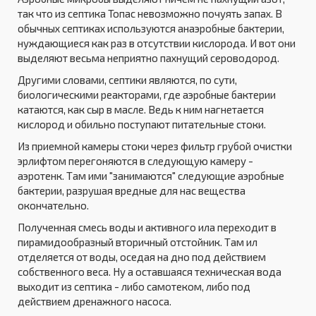
так что из септика Топас невозможно почуять запах. В
обычных септиках используются анаэробные бактерии,
нуждающиеся как раз в отсутствии кислорода. И вот они
выделяют весьма неприятно пахнущий сероводород.
Другими словами, септики являются, по сути,
биологическими реакторами, где аэробные бактерии
катаются, как сыр в масле. Ведь к ним нагнетается
кислород и обильно поступают питательные стоки.
Из приемной камеры стоки через фильтр грубой очистки
эрлифтом перегоняются в следующую камеру -
аэротенк. Там ими "занимаются" следующие аэробные
бактерии, разрушая вредные для нас вещества
окончательно.
Полученная смесь воды и активного ила переходит в
пирамидообразный вторичный отстойник. Там ил
отделяется от воды, оседая на дно под действием
собственного веса. Ну а оставшаяся техническая вода
выходит из септика - либо самотеком, либо под
действием дренажного насоса.