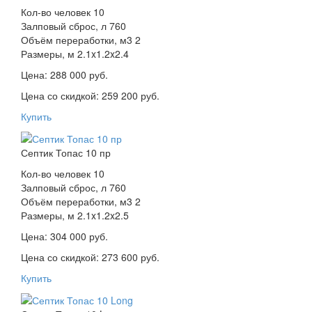
Кол-во человек 10
Залповый сброс, л 760
Объём переработки, м3 2
Размеры, м 2.1x1.2x2.4
Цена:
288 000
руб.
Цена со скидкой:
259 200
руб.
Купить
Септик Топас 10 пр
Кол-во человек 10
Залповый сброс, л 760
Объём переработки, м3 2
Размеры, м 2.1x1.2x2.5
Цена:
304 000
руб.
Цена со скидкой:
273 600
руб.
Купить