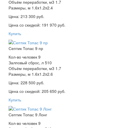
Объём переработки, м3 1.7
Размеры, м 1.6x1.2x2.4
Цена:
213 300
руб.
Цена со скидкой:
191 970
руб.
Купить
Септик Топас 9 пр
Кол-во человек 9
Залповый сброс, л 510
Объём переработки, м3 1.7
Размеры, м 1.6x1.2x2.6
Цена:
228 500
руб.
Цена со скидкой:
205 650
руб.
Купить
Септик Топас 9 Лонг
Кол-во человек 9