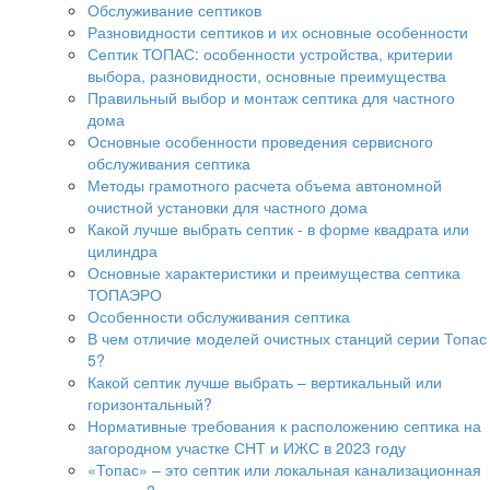
Обслуживание септиков
Разновидности септиков и их основные особенности
Септик ТОПАС: особенности устройства, критерии
выбора, разновидности, основные преимущества
Правильный выбор и монтаж септика для частного
дома
Основные особенности проведения сервисного
обслуживания септика
Методы грамотного расчета объема автономной
очистной установки для частного дома
Какой лучше выбрать септик - в форме квадрата или
цилиндра
Основные характеристики и преимущества септика
ТОПАЭРО
Особенности обслуживания септика
В чем отличие моделей очистных станций серии Топас
5?
Какой септик лучше выбрать – вертикальный или
горизонтальный?
Нормативные требования к расположению септика на
загородном участке СНТ и ИЖС в 2023 году
«Топас» – это септик или локальная канализационная