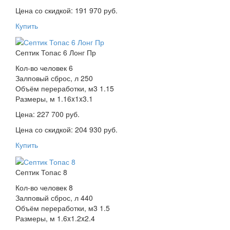
Цена со скидкой:
191 970
руб.
Купить
Септик Топас 6 Лонг Пр
Кол-во человек 6
Залповый сброс, л 250
Объём переработки, м3 1.15
Размеры, м 1.16x1x3.1
Цена:
227 700
руб.
Цена со скидкой:
204 930
руб.
Купить
Септик Топас 8
Кол-во человек 8
Залповый сброс, л 440
Объём переработки, м3 1.5
Размеры, м 1.6x1.2x2.4